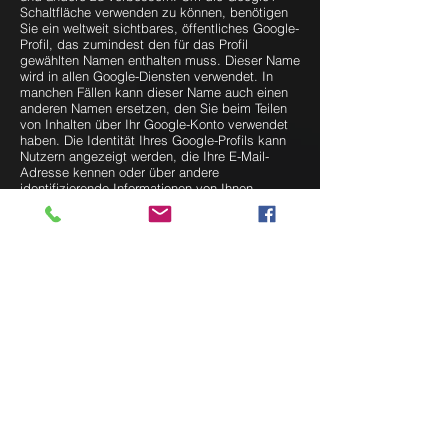
Schaltfläche verwenden zu können, benötigen
Sie ein weltweit sichtbares, öffentliches Google-
Profil, das zumindest den für das Profil
gewählten Namen enthalten muss. Dieser Name
wird in allen Google-Diensten verwendet. In
manchen Fällen kann dieser Name auch einen
anderen Namen ersetzen, den Sie beim Teilen
von Inhalten über Ihr Google-Konto verwendet
haben. Die Identität Ihres Google-Profils kann
Nutzern angezeigt werden, die Ihre E-Mail-
Adresse kennen oder über andere
identifizierende Informationen von Ihnen
verfügen.
Verwendung der erfassten Informationen:
Neben den oben erläuterten
Verwendungszwecken werden die von Ihnen
bereitgestellten Informationen gemäß den
geltenden Google-Datenschutzbestimmungen
genutzt. Google veröffentlicht möglicherweise
zusammengefasste Statistiken über die +1-
Aktivitäten der Nutzer bzw. gibt diese an
Nutzer und Partner weiter, wie etwa Publisher,
Inserenten oder verbundene Websites.
Instagram
Auf unseren Seiten sind Funktionen des